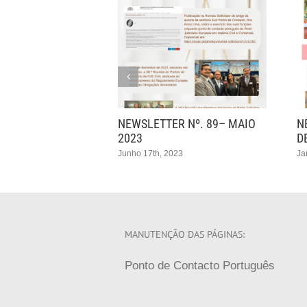
 Nº. 90–
NEWSLETTER Nº. 89– MAIO
N
023
2023
D
 2023
Junho 17th, 2023
Ja
MANUTENÇÃO DAS PÁGINAS:
Ponto de Contacto Português