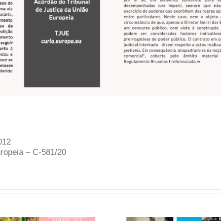
012
uropeia – C-581/20