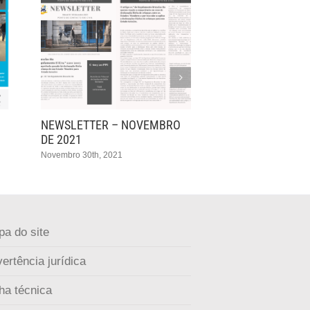
NEWSLETTER – NOVEMBRO
NEWSLETTER – O
DE 2021
2021
Novembro 30th, 2021
Outubro 29th, 2021
a do site
ertência jurídica
ha técnica